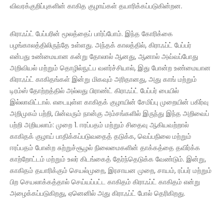
விவரக்குறிப்புகளின் காகித குழாய்கள் தயாரிக்கப்படுகின்றன.
கிராஃப்ட் பேப்பரின் மூலத்தைப் பார்ப்போம். இந்த கோரிக்கை
பழங்காலத்திலிருந்தே உள்ளது. அந்தக் காலத்தில், கிராஃப்ட் பேப்பர்
என்பது உண்மையான கன்று தோலால் ஆனது, ஆனால் அவ்வப்போது
அறிவியல் மற்றும் தொழில்நுட்ப வளர்ச்சியால், இது போன்ற உண்மையான
கிராஃப்ட் காகிதங்கள் இன்று மிகவும் அரிதானது, அது காங் மற்றும்
டிரம்ஸ் தோற்றத்தில் அல்லது பிராண்ட் கிராஃப்ட் பேப்பர் பையில்
இல்லாவிட்டால். எடையுள்ள காகிதக் குழாயின் சேமிப்பு முறையின் பகிர்வு
அறிமுகம் பற்றி, பின்வரும் நான்கு அம்சங்களில் இருந்து இந்த அறிவைப்
பற்றி அறியலாம்: முறை 1. ஈரப்பதம் மற்றும் சிதைவு ஆகியவற்றால்
காகிதக் குழாய் பாதிக்கப்படுவதைத் தடுக்க, வெப்பநிலை மற்றும்
ஈரப்பதம் போன்ற சுற்றுச்சூழல் நிலைமைகளின் தாக்கத்தை தவிர்க்க
காற்றோட்டம் மற்றும் உலர் கிடங்கைத் தேர்ந்தெடுக்க வேண்டும். இன்று,
காகிதம் தயாரிக்கும் செயல்முறை, இரசாயன முறை, சாயம், ரப்பர் மற்றும்
பிற செயலாக்கத்தால் செய்யப்பட்ட காகிதம் கிராஃப்ட் காகிதம் என்று
அழைக்கப்படுகிறது, ஏனெனில் அது கிராஃப்ட் போல் தெரிகிறது.