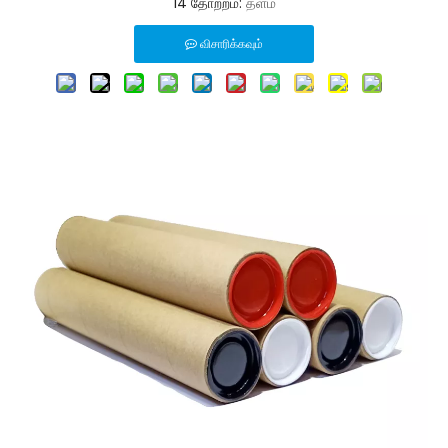
14 தோற்றம்:
தளம்
விசாரிக்கவும்