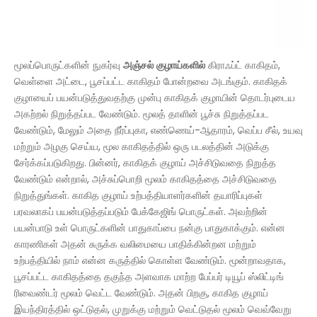
மூலப்பொருட்களின் நுகர்வு
அஞ்சல் குழாய்களில்
கிராஃப்ட் காகிதம்,
வெள்ளை அட்டை, பூசப்பட்ட காகிதம் போன்றவை அடங்கும். காகிதக்
குழாயைப் பயன்படுத்துவதற்கு முன்பு காகிதக் குழாயின் தொடர்புடைய
அகற்றல் நிறுத்தப்பட வேண்டும். மூலத் தாளின் பூச்சு நிறுத்தப்பட
வேண்டும், மேலும் அதை நீர்ப்புகா, எண்ணெய்-ஆதாரம், வெப்ப சீல், உயவு
மற்றும் அழகு செய்ய, மூல காகிதத்தில் ஒரு படலத்தின் அடுக்கு
சேர்க்கப்படுகிறது. பின்னர், காகிதக் குழாய் அச்சிடுவதை நிறுத்த
வேண்டும் என்றால், அச்சுப்பொறி மூலம் காகிதத்தை அச்சிடுவதை
நிறுத்துங்கள். காகித குழாய் உற்பத்தியாளர்களின் தயாரிப்புகள்
பரவலாகப் பயன்படுத்தப்படும் பேக்கேஜிங் பொருட்கள். அவற்றின்
பயன்பாடு உள் பொருட்களின் பாதுகாப்பை நன்கு பாதுகாக்கும். என்ன
காரணிகள் அதன் சுருக்க வலிமையை பாதிக்கின்றன மற்றும்
உற்பத்தியில் நாம் என்ன கருத்தில் கொள்ள வேண்டும். மூன்றாவதாக,
பூசப்பட்ட காகிதத்தை தகுந்த அளவாக மாற்ற பேப்பர் டியூப் ஸ்லிட்டிங்
ரிவைண்டர் மூலம் வெட்ட வேண்டும். அதன் பிறகு, காகித குழாய்
இயந்திரத்தில் ஒட்டுதல், முறுக்கு மற்றும் வெட்டுதல் மூலம் வெவ்வேறு