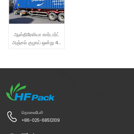
ஆஸ்திரேலியா கார்டார்ட்
அஞ்சல் குழாய் ஒன்று 40
அடி அனுப்பப்பட்டது
தொலைபேசி
+86-025-68512109