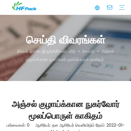
உற்பத்தி
வணிக கூட்டாண்மைகள்
தர உத்தரவாதம்
நிலைத்தன்மை
வீடியோ
காகித குழாய்
காகித குழாய் பேக்கேஜிங்
காகித கோண பலகை
காகித சீட்டு தாள்
காகித பெட்டி பேக்கேஜிங்
பேக்கேஜிங்கைத் தனிப்பயனாக்கு
செய்தி விவரங்கள்
நீங்கள் இங்கே இருக்கிறீர்கள்:
வீடு
»
செய்தி
»
அஞ்சல்
குழாய்க்கான நுகர்வோர் மூலப்பொருள் காகிதம்
அஞ்சல் குழாய்க்கான நுகர்வோர்
மூலப்பொருள் காகிதம்
பார்வைகள்:
0
ஆசிரியர்: தள ஆசிரியர் வெளியிடும் நேரம்: 2022-01-