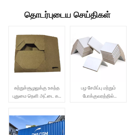
தொடர்புடைய செய்திகள்
சுற்றுச்சூழலுக்கு உகந்த
பழ சேமிப்பு மற்றும்
புதுமை நெளி அட்டை கப்
போக்குவரத்தில்
கேரியர்கள்
பாதுகாப்பை
மேம்படுத்துவது எப்படி?