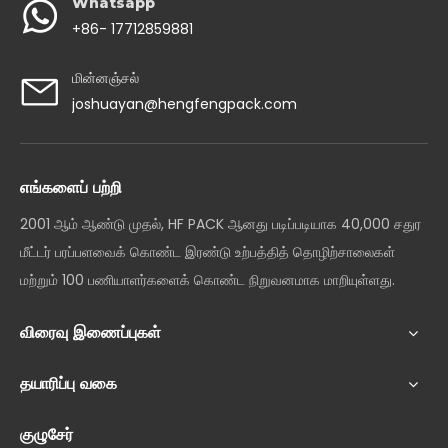
Whatsapp
+86- 17712859881
மின்னஞ்சல்
joshuayan@hengfengpack.com
எங்களைப் பற்றி
2001 ஆம் ஆண்டு முதல், HF PACK ஆனது படிப்படியாக 40,000 சதுர
மீட்டர் பரப்பளவைக் கொண்ட இரண்டு உற்பத்தித் தொழிற்சாலைகள்
மற்றும் 100 பணியாளர்களைக் கொண்ட நிறுவனமாக மாறியுள்ளது.
விரைவு இணைப்புகள்
தயாரிப்பு வகை
குழுசேர்